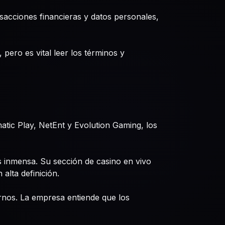
nsacciones financieras y datos personales,
pero es vital leer los términos y
tic Play, NetEnt y Evolution Gaming, los
es inmensa. Su sección de casino en vivo
alta definición.
rnos. La empresa entiende que los