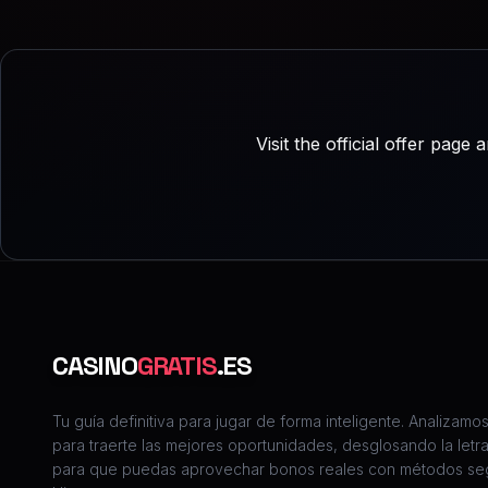
Visit the official offer pa
CASINO
GRATIS
.ES
Tu guía definitiva para jugar de forma inteligente. Analizam
para traerte las mejores oportunidades, desglosando la let
para que puedas aprovechar bonos reales con métodos s