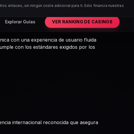
os enlaces, sin ningún coste adicional para ti. Esto financia nuestras
Explorar Guías
VER RANKING DE CASINOS
nica con una experiencia de usuario fluida
umple con los estándares exigidos por los
cencia internacional reconocida que asegura